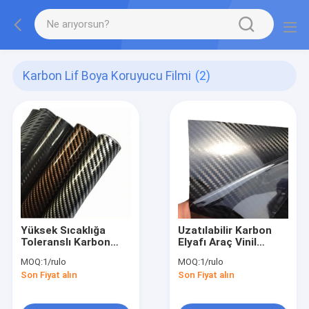
Karbon Lif Boya Koruyucu Filmi
(2)
Yüksek Sıcaklığa
Uzatılabilir Karbon
Toleranslı Karbon
Elyafı Araç Vinil
Elyafı Sarma Vinyl
Sargıları
MOQ:
1/rulo
MOQ:
1/rulo
Emeksiz Islak
Son Fiyat alın
Son Fiyat alın
Uygulama