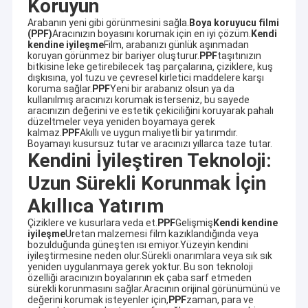
Koruyun
Arabanın yeni gibi görünmesini sağla.
Boya koruyucu filmi
(PPF)
Aracınızın boyasını korumak için en iyi çözüm.
Kendi
kendine iyileşme
Film, arabanızı günlük aşınmadan
koruyan görünmez bir bariyer oluşturur.
PPF
taşıtınızın
bitkisine leke getirebilecek taş parçalarına, çiziklere, kuş
dışkısına, yol tuzu ve çevresel kirletici maddelere karşı
koruma sağlar.
PPF
Yeni bir arabanız olsun ya da
kullanılmış aracınızı korumak isterseniz, bu sayede
aracınızın değerini ve estetik çekiciliğini koruyarak pahalı
düzeltmeler veya yeniden boyamaya gerek
kalmaz.
PPF
Akıllı ve uygun maliyetli bir yatırımdır.
Boyamayı kusursuz tutar ve aracınızı yıllarca taze tutar.
Kendini İyileştiren Teknoloji:
Uzun Sürekli Korunmak İçin
Akıllıca Yatırım
Çiziklere ve kusurlara veda et.
PPF
Gelişmiş
Kendi kendine
iyileşme
Uretan malzemesi film kazıklandığında veya
bozulduğunda güneşten ısı emiyor.Yüzeyin kendini
iyileştirmesine neden olur.Sürekli onarımlara veya sık sık
yeniden uygulanmaya gerek yoktur. Bu son teknoloji
özelliği aracınızın boyalarının ek çaba sarf etmeden
sürekli korunmasını sağlar.Aracının orijinal görünümünü ve
değerini korumak isteyenler için,
PPF
zaman, para ve