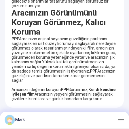
gelecekte onarımlar tasarrufu sağlayan sorunsuz bir
çözüm sunuyor.
Aracınızın Görünümünü
Koruyan Görünmez, Kalıcı
Koruma
PPF
Aracınızın orijinal boyasının güzelliğinin parıltısını
sağlayarak en üst düzey korumayı sağlayarak neredeyse
görünmez olarak tasarlanmıştır.dayanıklı film, aracınızın
yüzeyine mükemmel bir şekilde uyarlanmıştırFilmin gücü,
görünmeden koruma yeteneğinde yatar ve aracınızın şık
kalmasını sağlar.Yüksek kaliteli görünümAracınızın
yeniden satış değerini korumakla ilgileniyor olsanız da, ya
da sadece temiz görünmesini istiyorsanız,
PPF
Aracınızın
güzelliğini ve parıltısını korurken zarar görmemesini
sağlar.
Aracınızın değerini koruyun
PPF
Görünmez,
Kendi kendine
iyileşen film
Aracınızın yepyeni görünmesini sağlayarak
çiziklere, kırıntılara ve günlük hasarlara karşı korur.
Önerilen Ürünler
Mark