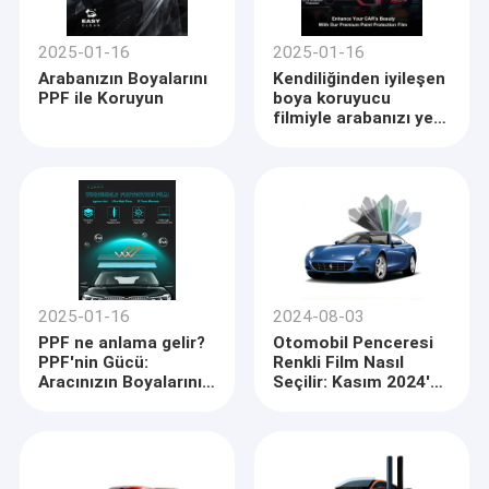
2025-01-16
2025-01-16
Arabanızın Boyalarını
Kendiliğinden iyileşen
PPF ile Koruyun
boya koruyucu
filmiyle arabanızı yeni
gibi tutun
2025-01-16
2024-08-03
PPF ne anlama gelir?
Otomobil Penceresi
PPF'nin Gücü:
Renkli Film Nasıl
Aracınızın Boyalarını
Seçilir: Kasım 2024'te
Zarardan Koruyun
Kapsamlı Bir Rehber