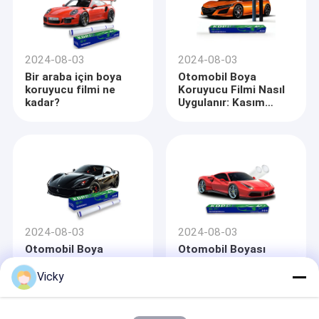
2024-08-03
2024-08-03
Bir araba için boya
Otomobil Boya
koruyucu filmi ne
Koruyucu Filmi Nasıl
kadar?
Uygulanır: Kasım
2024'te KDPPF ile
Kapsamlı Bir Rehber
2024-08-03
2024-08-03
Otomobil Boya
Otomobil Boyası
Koruma Filminin
Koruyucu Filmi Nasıl
Avantajları ve
Kaldırılır: Kasım
Vicky
dezavantajları: PPF
2024'te Kapsamlı Bir
Kasım 2024'te yatırım
Rehber
yapmaya değer mi?