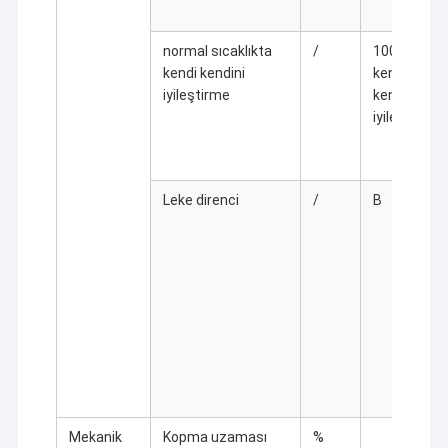
normal sıcaklıkta
/
100%
kendi kendini
kendi
iyileştirme
kendini
iyileştirme
Leke direnci
/
B
Ana sayfa
Kailong New Material, termoplastik poliüretan (TPU) ürünlerinin
tüm endüstri zincirinde uzmanlaşmış önde gelen bir yüksek
Ürünler
teknoloji şirketi.ÜretimKailong New Material, yüksek hassasiyetli
ithal kaplama üretim hatlarıyla donatılmıştır.Ürün kalitesinin
VİDEOLAR
güvenilirliğini ve tutarlılığını sağlamakta yardımcı olanBu gelişmiş
Mekanik
Kopma uzaması
%
makineler, şirketin üretim sürecinde sıkı standartları korumasını