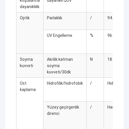
koşullarına
dayanıklı QUV
dayanıklılık
Optik
Parlaklık
/
94.8
UV Engelleme
%
96.1
Soyma
Akrilik katman
N
18.38
kuvveti
soyma
kuvveti/30dk
Üst
Hidrofilik/hidrofobik
/
Hidrofobik
kaplama
Yüzey geçirgenlik
/
Hasar Yok
direnci