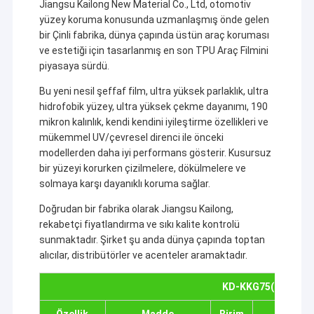
Jiangsu Kailong New Material Co., Ltd, otomotiv
yüzey koruma konusunda uzmanlaşmış önde gelen
bir Çinli fabrika, dünya çapında üstün araç koruması
ve estetiği için tasarlanmış en son TPU Araç Filmini
piyasaya sürdü.
Bu yeni nesil şeffaf film, ultra yüksek parlaklık, ultra
hidrofobik yüzey, ultra yüksek çekme dayanımı, 190
mikron kalınlık, kendi kendini iyileştirme özellikleri ve
mükemmel UV/çevresel direnci ile önceki
modellerden daha iyi performans gösterir. Kusursuz
bir yüzeyi korurken çizilmelere, dökülmelere ve
solmaya karşı dayanıklı koruma sağlar.
Doğrudan bir fabrika olarak Jiangsu Kailong,
rekabetçi fiyatlandırma ve sıkı kalite kontrolü
sunmaktadır. Şirket şu anda dünya çapında toptan
alıcılar, distribütörler ve acenteler aramaktadır.
KD-KKG75(7.5mil)