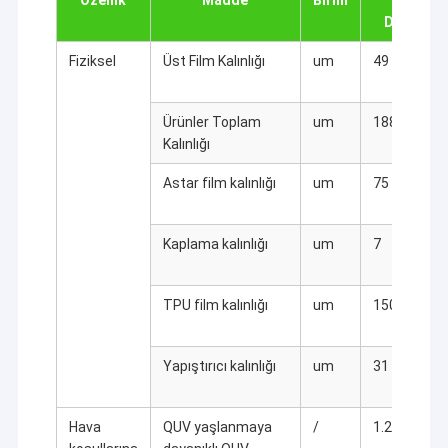
Özellik
Madde
Birim
Test
Değeri
Fiziksel
Üst Film Kalınlığı
um
49
Ürünler Toplam
um
188
Kalınlığı
Astar film kalınlığı
um
75
Kaplama kalınlığı
um
7
TPU film kalınlığı
um
150
Yapıştırıcı kalınlığı
um
31
Hava
QUV yaşlanmaya
/
1.2