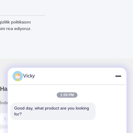
lilik politikasını
ini rica ediyoruz.
Vicky
Haber Bültenimiz
1:59 PM
İndirimler ve daha fazlası için bültenimize abone olun.
Good day, what product are you looking 
for?