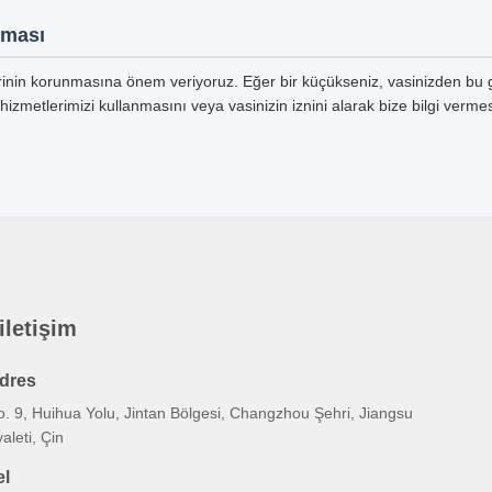
nması
lerinin korunmasına önem veriyoruz. Eğer bir küçükseniz, vasinizden bu giz
hizmetlerimizi kullanmasını veya vasinizin iznini alarak bize bilgi vermes
 iletişim
dres
. 9, Huihua Yolu, Jintan Bölgesi, Changzhou Şehri, Jiangsu
aleti, Çin
el