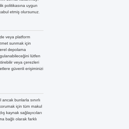
lik politikasına uygun
kabul etmiş olursunuz.
izde veya platform
hizmet sunmak için
 yerel depolama
ygulanabileceğini lütfen
irebilir veya çerezleri
tlere güvenli erişiminizi
l ancak bunlarla sınırlı
 korumak için tüm makul
dış kaynak sağlayıcıları
na bağlı olarak farklı