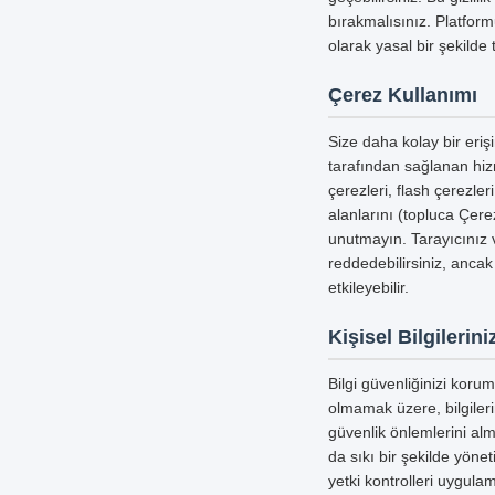
bırakmalısınız. Platform
olarak yasal bir şekild
Çerez Kullanımı
Size daha kolay bir erişi
tarafından sağlanan hizm
çerezleri, flash çerezle
alanlarını (topluca Çerez
unutmayın. Tarayıcınız v
reddedebilirsiniz, ancak
etkileyebilir.
Kişisel Bilgileri
Bilgi güvenliğinizi koru
olmamak üzere, bilgiler
güvenlik önlemlerini alm
da sıkı bir şekilde yöne
yetki kontrolleri uygula