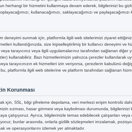
un herhangi bir hizmetini kullanmaya devam ederek, bilgilerinizi bu gizli
e toplayacağımızı, kullanacağımızı, saklayacağımızı ve paylaşacağımızı 
m deneyimi sunmak için, platformla ilgili web sitelerimizi ziyaret ettiğin
etleri kullandığınızda, size kişiselleştirilmiş bir kullanıcı deneyimi ve 
ri veya tarayıcınız veya ilgili uygulamalarınız tarafından sağlanan diğer
ler) kullanabiliriz. Bazı hizmetlerimizin yalnızca çerezler kullanılarak u
eya tarayıcınızın ek hizmetleri izin veriyorsa, çerezlerin kabulünü değişt
 bu, platformla ilgili web sitelerine ve platform tarafından sağlanan hizme
nizin Korunması
mak için, SSL, bilgi şifreleme depolama, veri merkezi erişim kontrolü dahi
inizin sızması, hasar görmesi veya kaybolması durumunda, bilgilerinizi
aya çalışıyoruz. Ayrıca, bilgilerinizle temas edebilecek çalışanları veya 
tiyoruz; bunlar arasında, onlarla gizlilik sözleşmeleri imzalamak, pozisyo
mak ve operasyonlarını izlemek yer almaktadır.