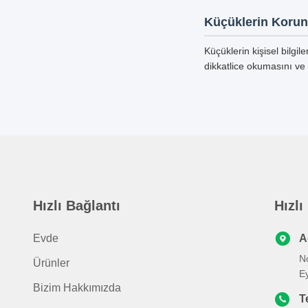
Küçüklerin Koru
Küçüklerin kişisel bilgi
dikkatlice okumasını ve 
Hızlı Bağlantı
Hızlı
Evde
A
No
Ürünler
Ey
Bizim Hakkımızda
T