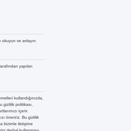
ce okuyun ve anlayın.
tarafından yapılan
metleri kullandığınızda,
gizlilik politikası,
tlarımızı içerir.
 öneririz. Bu gizlilik
a bizimle iletişime
erini derhal kullanmayı