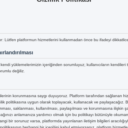
tır: Lütfen platformun hizmetlerini kullanmadan önce bu ifadeyi dikkatli
ırlandırılması
kendi yüklemelerimizin içeriğinden sorumluyuz; kullanıcıların kendileri 
rumlu değiliz.
ilgilerinin korunmasına saygı duyuyoruz. Platform tarafından sağlanan hiz
izlilik politikasına uygun olarak toplayacak, kullanacak ve paylaşacağız. Bu 
planması, saklanması, kullanılması, paylaşılması ve korunmasına ilişkin şar
yacağınızı anlamanıza yardımcı olmak için bu politikayı bütünüyle okumanızı
ngi bir sorunuz varsa, platformda yayınlanan iletişim bilgileri aracılığıyl
ik politikasının herhangi bir içeriğini kabul etmiyorsanız, platform hizmetl