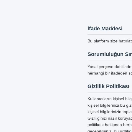
İfade Maddesi
Bu platform size hatırla
Sorumluluğun Sın
Yasal çerçeve dahilinde 
herhangi bir ifadeden so
Gizlilik Politikası
Kullanıcıların kişisel b
kişisel bilgilerinizi bu g
kişisel bilgilerinizin to
Gizliliğinizi nasıl koru
politikası hakkında herha
geçebilirsiniz. Bu gizlil