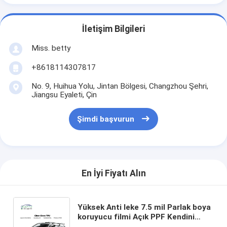
İletişim Bilgileri
Miss. betty
+8618114307817
No. 9, Huihua Yolu, Jintan Bölgesi, Changzhou Şehri,
Jiangsu Eyaleti, Çin
Şimdi başvurun
En İyi Fiyatı Alın
Yüksek Anti leke 7.5 mil Parlak boya
koruyucu filmi Açık PPF Kendini
iyileştiren KWG75 TPU Şeffaf