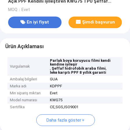
Açık PPF Kendini iyileştiren KWG75 TPU Şeffaf
Hidrofobik 8 Yıl Garanti Araba Filmi
MOQ：Evet
En iyi fiyat
Şimdi başvurun
Ürün Açıklaması
Parlak boya koruyucu filmi kendi
kendine iyileşir
Vurgulamak
,
,
Şeffaf hidrofobik araba filmi
leke karşıtı PPF 8 yıllık garanti
Ambalaj bilgileri
GUA
Marka adı
KDPPF
Min sipariş miktarı
Evet
Model numarası
KWG75
Sertifika
CE,SGS,ISO9001
Daha fazla göster