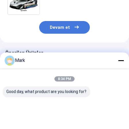
Hidrofobik 8 Yıl Garanti Araba Filmi
Devam et
Önerilen Ürünler
Mark
8:34 PM
Good day, what product are you looking for?
Parlak boya
Parlak boya
Parlak Boya K
koruyucu filmi
koruyucu filmi
Filmi Yüksek L
Yüksek gerginlik 7.5
Yüksek gerginlik 7.5
Karşıtı KWG85 
mil Açık PPF Kendini
mil Açık PPF Kendini
mil Şeffaf PPF
iyileştiren KKU75
iyileştiren ZSC75
Kendini Onara
En iyi fiyat
En iyi fiyat
En iyi fiy